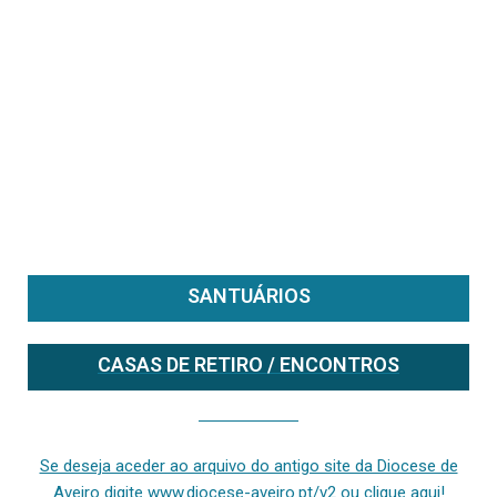
SANTUÁRIOS
CASAS DE RETIRO / ENCONTROS
Se deseja aceder ao arquivo do anterior site da diocese [ativo até fevereiro de 2024], clique aqui ou digite www.diocese-aveiro.pt/v2
Se deseja aceder ao arquivo do antigo site da Diocese de
Aveiro digite www.diocese-aveiro.pt/v2 ou clique aqui!