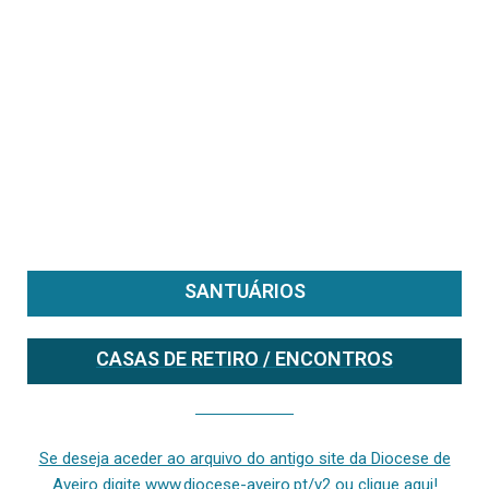
SANTUÁRIOS
CASAS DE RETIRO / ENCONTROS
Se deseja aceder ao arquivo do anterior site da diocese [ativo até fevereiro de 2024], clique aqui ou digite www.diocese-aveiro.pt/v2
Se deseja aceder ao arquivo do antigo site da Diocese de
Aveiro digite www.diocese-aveiro.pt/v2 ou clique aqui!