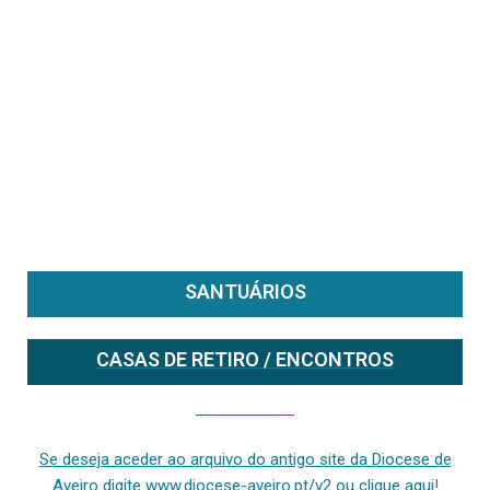
SANTUÁRIOS
CASAS DE RETIRO / ENCONTROS
Se deseja aceder ao arquivo do anterior site da diocese [ativo até fevereiro de 2024], clique aqui ou digite www.diocese-aveiro.pt/v2
Se deseja aceder ao arquivo do antigo site da Diocese de
Aveiro digite www.diocese-aveiro.pt/v2 ou clique aqui!