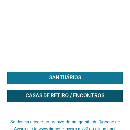
SANTUÁRIOS
CASAS DE RETIRO / ENCONTROS
Se deseja aceder ao arquivo do anterior site da diocese [ativo até fevereiro de 2024], clique aqui ou digite www.diocese-aveiro.pt/v2
Se deseja aceder ao arquivo do antigo site da Diocese de
Aveiro digite www.diocese-aveiro.pt/v2 ou clique aqui!