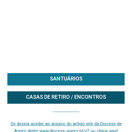
SANTUÁRIOS
CASAS DE RETIRO / ENCONTROS
Se deseja aceder ao arquivo do anterior site da diocese [ativo até fevereiro de 2024], clique aqui ou digite www.diocese-aveiro.pt/v2
Se deseja aceder ao arquivo do antigo site da Diocese de
Aveiro digite www.diocese-aveiro.pt/v2 ou clique aqui!