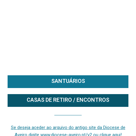
SANTUÁRIOS
CASAS DE RETIRO / ENCONTROS
Se deseja aceder ao arquivo do anterior site da diocese [ativo até fevereiro de 2024], clique aqui ou digite www.diocese-aveiro.pt/v2
Se deseja aceder ao arquivo do antigo site da Diocese de
Aveiro digite www.diocese-aveiro.pt/v2 ou clique aqui!