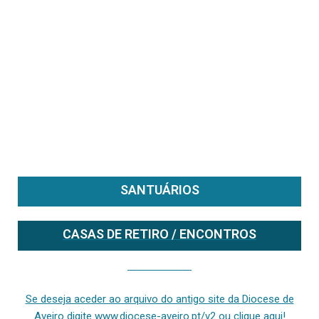
SANTUÁRIOS
CASAS DE RETIRO / ENCONTROS
Se deseja aceder ao arquivo do anterior site da diocese [ativo até fevereiro de 2024], clique aqui ou digite www.diocese-aveiro.pt/v2
Se deseja aceder ao arquivo do antigo site da Diocese de
Aveiro digite www.diocese-aveiro.pt/v2 ou clique aqui!