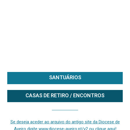
SANTUÁRIOS
CASAS DE RETIRO / ENCONTROS
Se deseja aceder ao arquivo do anterior site da diocese [ativo até fevereiro de 2024], clique aqui ou digite www.diocese-aveiro.pt/v2
Se deseja aceder ao arquivo do antigo site da Diocese de
Aveiro digite www.diocese-aveiro.pt/v2 ou clique aqui!