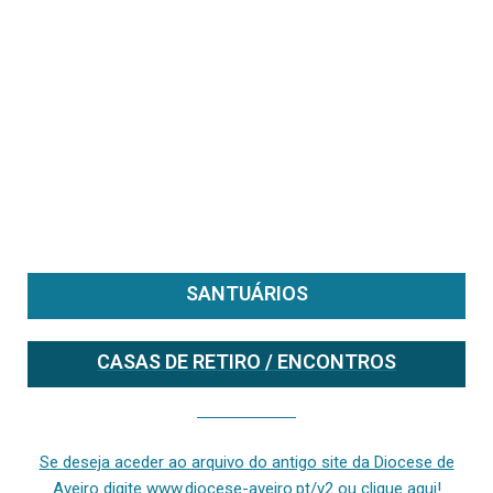
SANTUÁRIOS
CASAS DE RETIRO / ENCONTROS
Se deseja aceder ao arquivo do anterior site da diocese [ativo até fevereiro de 2024], clique aqui ou digite www.diocese-aveiro.pt/v2
Se deseja aceder ao arquivo do antigo site da Diocese de
Aveiro digite www.diocese-aveiro.pt/v2 ou clique aqui!