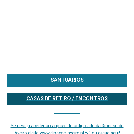
SANTUÁRIOS
CASAS DE RETIRO / ENCONTROS
Se deseja aceder ao arquivo do anterior site da diocese [ativo até fevereiro de 2024], clique aqui ou digite www.diocese-aveiro.pt/v2
Se deseja aceder ao arquivo do antigo site da Diocese de
Aveiro digite www.diocese-aveiro.pt/v2 ou clique aqui!