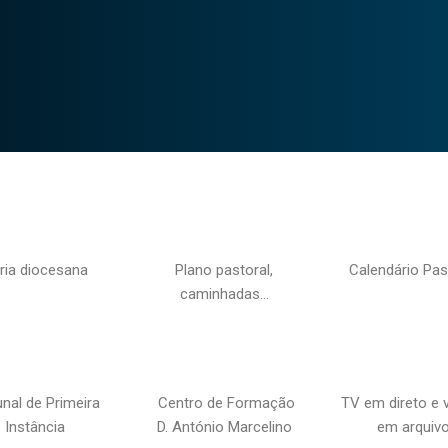
ria diocesana
Plano pastoral,
Calendário Pas
caminhadas…
unal de Primeira
Centro de Formação
TV em direto e 
Instância
D. António Marcelino
em arquiv