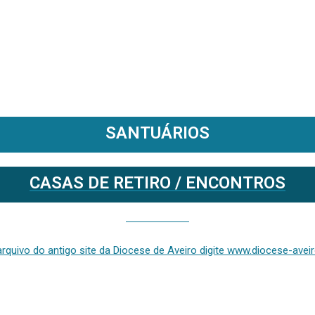
SANTUÁRIOS
CASAS DE RETIRO / ENCONTROS
Se deseja aceder ao arquivo do anterior site da diocese [ativo até fevereiro de 2024], clique aqui ou digite www.diocese-aveiro.pt/v2
rquivo do antigo site da Diocese de Aveiro digite www.diocese-aveiro