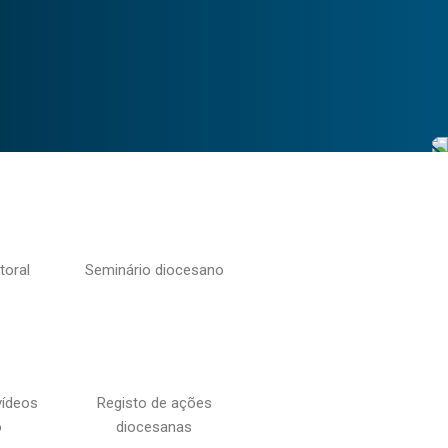
toral
Seminário diocesano
vídeos
Registo de ações
o
diocesanas