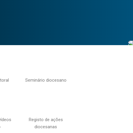
toral
Seminário diocesano
vídeos
Registo de ações
o
diocesanas