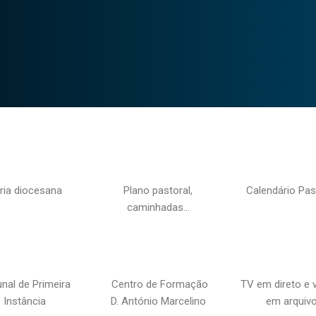
ria diocesana
Plano pastoral,
Calendário Pas
caminhadas…
unal de Primeira
Centro de Formação
TV em direto e 
Instância
D. António Marcelino
em arquiv