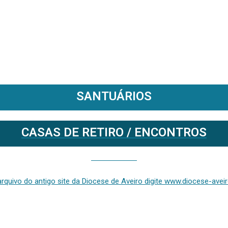
SANTUÁRIOS
CASAS DE RETIRO / ENCONTROS
Se deseja aceder ao arquivo do anterior site da diocese [ativo até fevereiro de 2024], clique aqui ou digite www.diocese-aveiro.pt/v2
rquivo do antigo site da Diocese de Aveiro digite www.diocese-aveiro