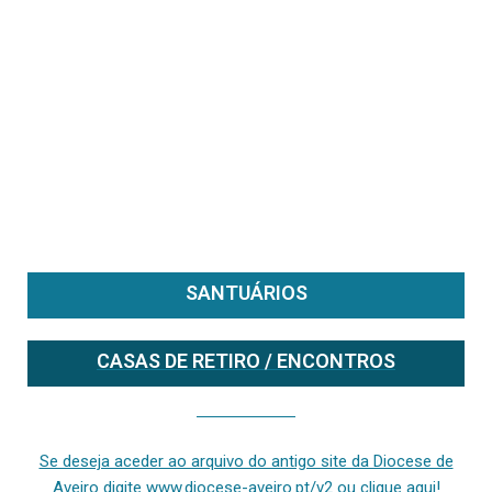
SANTUÁRIOS
CASAS DE RETIRO / ENCONTROS
Se deseja aceder ao arquivo do anterior site da diocese [ativo até fevereiro de 2024], clique aqui ou digite www.diocese-aveiro.pt/v2
Se deseja aceder ao arquivo do antigo site da Diocese de
Aveiro digite www.diocese-aveiro.pt/v2 ou clique aqui!