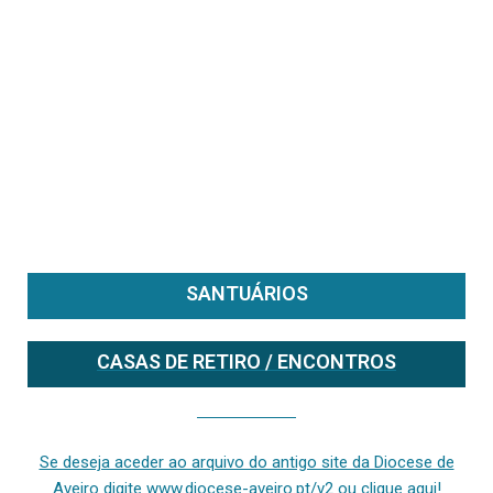
SANTUÁRIOS
CASAS DE RETIRO / ENCONTROS
Se deseja aceder ao arquivo do anterior site da diocese [ativo até fevereiro de 2024], clique aqui ou digite www.diocese-aveiro.pt/v2
Se deseja aceder ao arquivo do antigo site da Diocese de
Aveiro digite www.diocese-aveiro.pt/v2 ou clique aqui!