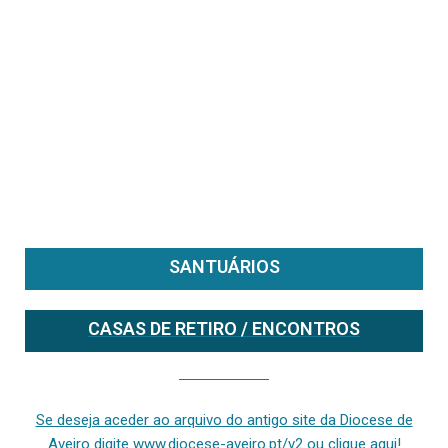
SANTUÁRIOS
CASAS DE RETIRO / ENCONTROS
Se deseja aceder ao arquivo do anterior site da diocese [ativo até fevereiro de 2024], clique aqui ou digite www.diocese-aveiro.pt/v2
Se deseja aceder ao arquivo do antigo site da Diocese de
Aveiro digite www.diocese-aveiro.pt/v2 ou clique aqui!