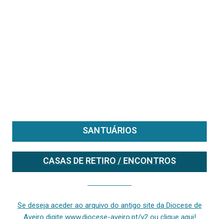
SANTUÁRIOS
CASAS DE RETIRO / ENCONTROS
Se deseja aceder ao arquivo do anterior site da diocese [ativo até fevereiro de 2024], clique aqui ou digite www.diocese-aveiro.pt/v2
Se deseja aceder ao arquivo do antigo site da Diocese de
Aveiro digite www.diocese-aveiro.pt/v2 ou clique aqui!