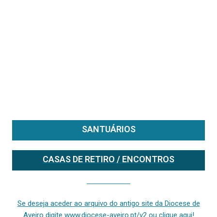
SANTUÁRIOS
CASAS DE RETIRO / ENCONTROS
Se deseja aceder ao arquivo do anterior site da diocese [ativo até fevereiro de 2024], clique aqui ou digite www.diocese-aveiro.pt/v2
Se deseja aceder ao arquivo do antigo site da Diocese de
Aveiro digite www.diocese-aveiro.pt/v2 ou clique aqui!