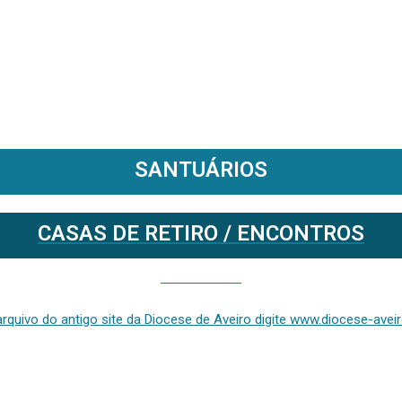
SANTUÁRIOS
CASAS DE RETIRO / ENCONTROS
Se deseja aceder ao arquivo do anterior site da diocese [ativo até fevereiro de 2024], clique aqui ou digite www.diocese-aveiro.pt/v2
rquivo do antigo site da Diocese de Aveiro digite www.diocese-aveiro