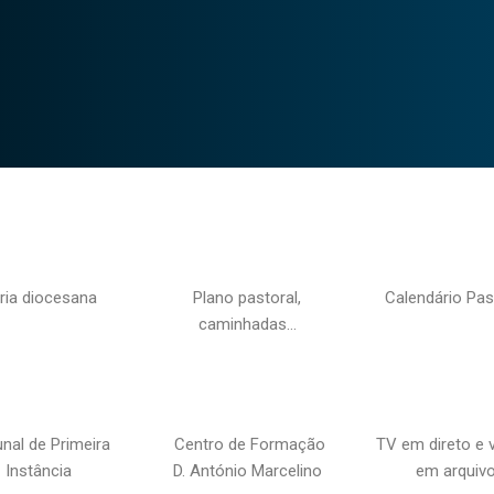
ria diocesana
Plano pastoral,
Calendário Pas
caminhadas…
unal de Primeira
Centro de Formação
TV em direto e 
Instância
D. António Marcelino
em arquiv