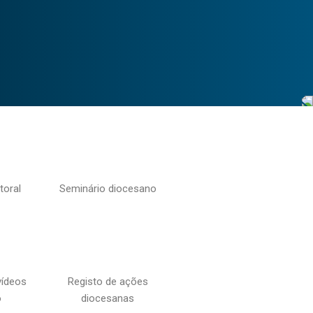
toral
Seminário diocesano
vídeos
Registo de ações
o
diocesanas