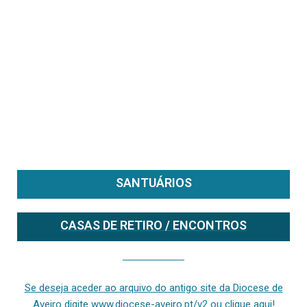
SANTUÁRIOS
CASAS DE RETIRO / ENCONTROS
Se deseja aceder ao arquivo do anterior site da diocese [ativo até fevereiro de 2024], clique aqui ou digite www.diocese-aveiro.pt/v2
Se deseja aceder ao arquivo do antigo site da Diocese de
Aveiro digite www.diocese-aveiro.pt/v2 ou clique aqui!