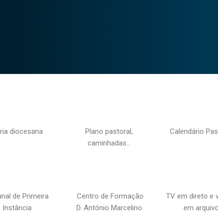
ria diocesana
Plano pastoral,
Calendário Pas
caminhadas…
unal de Primeira
Centro de Formação
TV em direto e 
Instância
D. António Marcelino
em arquiv