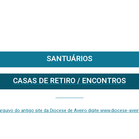
SANTUÁRIOS
CASAS DE RETIRO / ENCONTROS
Se deseja aceder ao arquivo do anterior site da diocese [ativo até fevereiro de 2024], clique aqui ou digite www.diocese-aveiro.pt/v2
rquivo do antigo site da Diocese de Aveiro digite www.diocese-aveiro