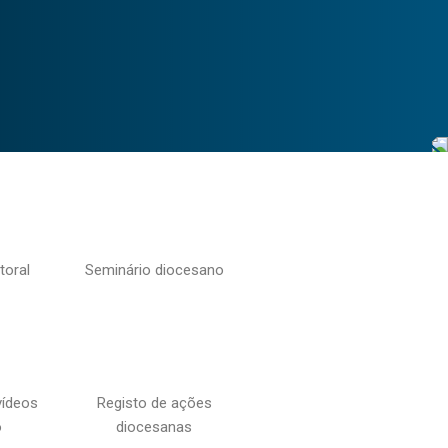
toral
Seminário diocesano
vídeos
Registo de ações
o
diocesanas