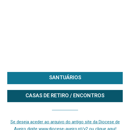
SANTUÁRIOS
CASAS DE RETIRO / ENCONTROS
Se deseja aceder ao arquivo do anterior site da diocese [ativo até fevereiro de 2024], clique aqui ou digite www.diocese-aveiro.pt/v2
Se deseja aceder ao arquivo do antigo site da Diocese de
Aveiro digite www.diocese-aveiro.pt/v2 ou clique aqui!