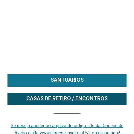
SANTUÁRIOS
CASAS DE RETIRO / ENCONTROS
Se deseja aceder ao arquivo do anterior site da diocese [ativo até fevereiro de 2024], clique aqui ou digite www.diocese-aveiro.pt/v2
Se deseja aceder ao arquivo do antigo site da Diocese de
Aveiro digite www.diocese-aveiro.pt/v2 ou clique aqui!