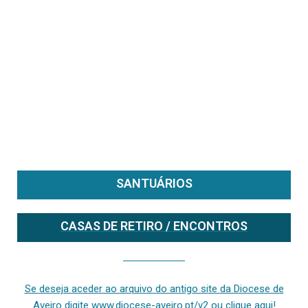
SANTUÁRIOS
CASAS DE RETIRO / ENCONTROS
Se deseja aceder ao arquivo do anterior site da diocese [ativo até fevereiro de 2024], clique aqui ou digite www.diocese-aveiro.pt/v2
Se deseja aceder ao arquivo do antigo site da Diocese de
Aveiro digite www.diocese-aveiro.pt/v2 ou clique aqui!