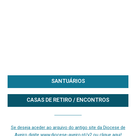
SANTUÁRIOS
CASAS DE RETIRO / ENCONTROS
Se deseja aceder ao arquivo do anterior site da diocese [ativo até fevereiro de 2024], clique aqui ou digite www.diocese-aveiro.pt/v2
Se deseja aceder ao arquivo do antigo site da Diocese de
Aveiro digite www.diocese-aveiro.pt/v2 ou clique aqui!