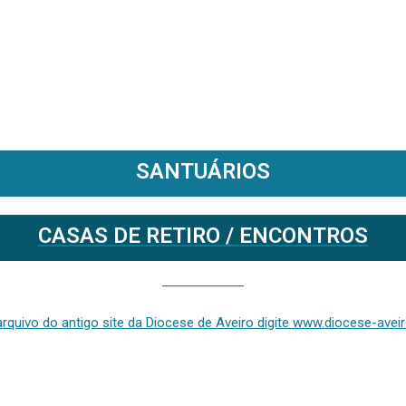
SANTUÁRIOS
CASAS DE RETIRO / ENCONTROS
Se deseja aceder ao arquivo do anterior site da diocese [ativo até fevereiro de 2024], clique aqui ou digite www.diocese-aveiro.pt/v2
rquivo do antigo site da Diocese de Aveiro digite www.diocese-aveiro