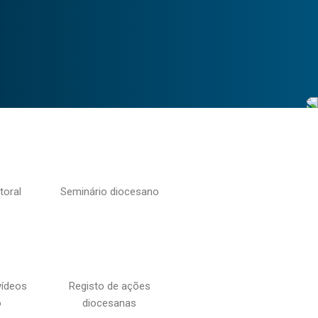
toral
Seminário diocesano
vídeos
Registo de ações
o
diocesanas