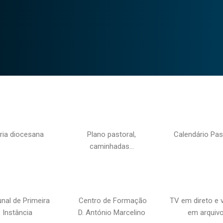
ria diocesana
Plano pastoral,
Calendário Pas
caminhadas…
unal de Primeira
Centro de Formação
TV em direto e 
Instância
D. António Marcelino
em arquiv