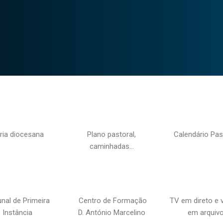
ria diocesana
Plano pastoral,
Calendário Pas
caminhadas…
unal de Primeira
Centro de Formação
TV em direto e 
Instância
D. António Marcelino
em arquiv