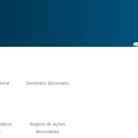
toral
Seminário diocesano
vídeos
Registo de ações
o
diocesanas