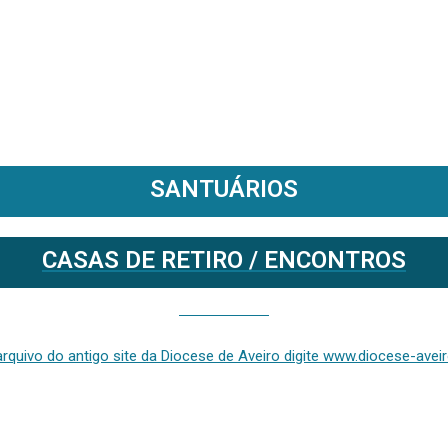
SANTUÁRIOS
CASAS DE RETIRO / ENCONTROS
Se deseja aceder ao arquivo do anterior site da diocese [ativo até fevereiro de 2024], clique aqui ou digite www.diocese-aveiro.pt/v2
rquivo do antigo site da Diocese de Aveiro digite www.diocese-aveiro