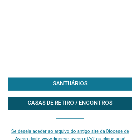
SANTUÁRIOS
CASAS DE RETIRO / ENCONTROS
Se deseja aceder ao arquivo do anterior site da diocese [ativo até fevereiro de 2024], clique aqui ou digite www.diocese-aveiro.pt/v2
Se deseja aceder ao arquivo do antigo site da Diocese de
Aveiro digite www.diocese-aveiro.pt/v2 ou clique aqui!