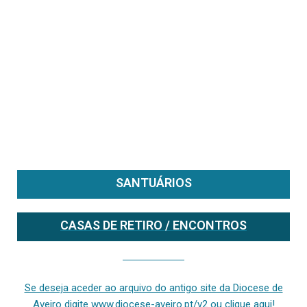
SANTUÁRIOS
CASAS DE RETIRO / ENCONTROS
Se deseja aceder ao arquivo do anterior site da diocese [ativo até fevereiro de 2024], clique aqui ou digite www.diocese-aveiro.pt/v2
Se deseja aceder ao arquivo do antigo site da Diocese de
Aveiro digite www.diocese-aveiro.pt/v2 ou clique aqui!