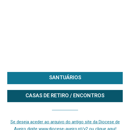
SANTUÁRIOS
CASAS DE RETIRO / ENCONTROS
Se deseja aceder ao arquivo do anterior site da diocese [ativo até fevereiro de 2024], clique aqui ou digite www.diocese-aveiro.pt/v2
Se deseja aceder ao arquivo do antigo site da Diocese de
Aveiro digite www.diocese-aveiro.pt/v2 ou clique aqui!