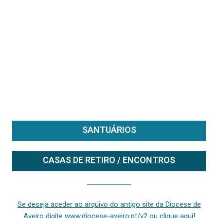
SANTUÁRIOS
CASAS DE RETIRO / ENCONTROS
Se deseja aceder ao arquivo do anterior site da diocese [ativo até fevereiro de 2024], clique aqui ou digite www.diocese-aveiro.pt/v2
Se deseja aceder ao arquivo do antigo site da Diocese de
Aveiro digite www.diocese-aveiro.pt/v2 ou clique aqui!