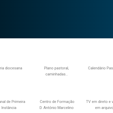
ria diocesana
Plano pastoral,
Calendário Pas
caminhadas…
unal de Primeira
Centro de Formação
TV em direto e 
Instância
D. António Marcelino
em arquiv