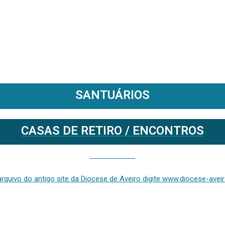
SANTUÁRIOS
CASAS DE RETIRO / ENCONTROS
Se deseja aceder ao arquivo do anterior site da diocese [ativo até fevereiro de 2024], clique aqui ou digite www.diocese-aveiro.pt/v2
rquivo do antigo site da Diocese de Aveiro digite www.diocese-aveiro