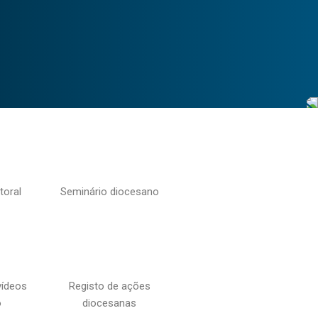
toral
Seminário diocesano
vídeos
Registo de ações
o
diocesanas