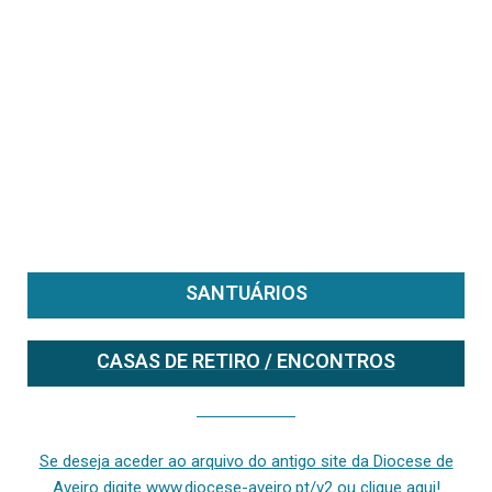
SANTUÁRIOS
CASAS DE RETIRO / ENCONTROS
Se deseja aceder ao arquivo do anterior site da diocese [ativo até fevereiro de 2024], clique aqui ou digite www.diocese-aveiro.pt/v2
Se deseja aceder ao arquivo do antigo site da Diocese de
Aveiro digite www.diocese-aveiro.pt/v2 ou clique aqui!