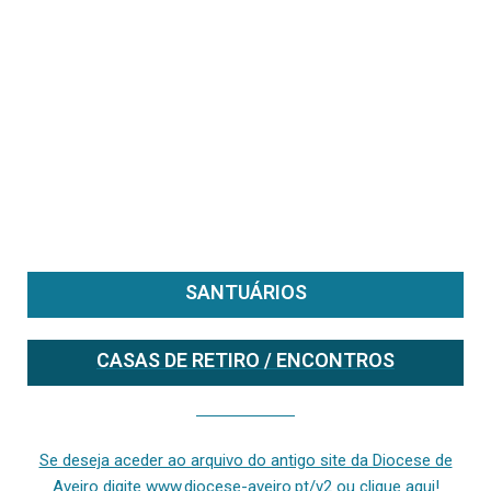
SANTUÁRIOS
CASAS DE RETIRO / ENCONTROS
Se deseja aceder ao arquivo do anterior site da diocese [ativo até fevereiro de 2024], clique aqui ou digite www.diocese-aveiro.pt/v2
Se deseja aceder ao arquivo do antigo site da Diocese de
Aveiro digite www.diocese-aveiro.pt/v2 ou clique aqui!