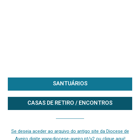
SANTUÁRIOS
CASAS DE RETIRO / ENCONTROS
Se deseja aceder ao arquivo do anterior site da diocese [ativo até fevereiro de 2024], clique aqui ou digite www.diocese-aveiro.pt/v2
Se deseja aceder ao arquivo do antigo site da Diocese de
Aveiro digite www.diocese-aveiro.pt/v2 ou clique aqui!