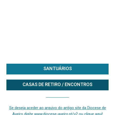
SANTUÁRIOS
CASAS DE RETIRO / ENCONTROS
Se deseja aceder ao arquivo do anterior site da diocese [ativo até fevereiro de 2024], clique aqui ou digite www.diocese-aveiro.pt/v2
Se deseja aceder ao arquivo do antigo site da Diocese de
Aveiro digite www.diocese-aveiro.pt/v2 ou clique aqui!